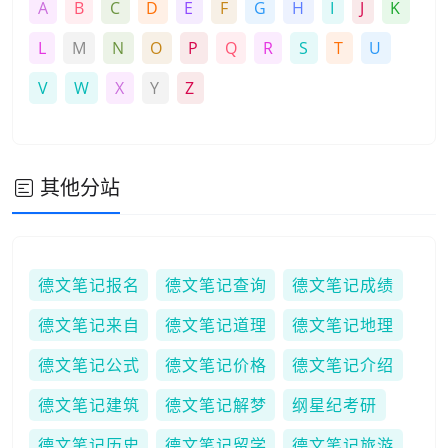
A
B
C
D
E
F
G
H
I
J
K
L
M
N
O
P
Q
R
S
T
U
V
W
X
Y
Z
其他分站
德文笔记报名
德文笔记查询
德文笔记成绩
德文笔记来自
德文笔记道理
德文笔记地理
德文笔记公式
德文笔记价格
德文笔记介绍
德文笔记建筑
德文笔记解梦
纲星纪考研
德文笔记历史
德文笔记留学
德文笔记旅游