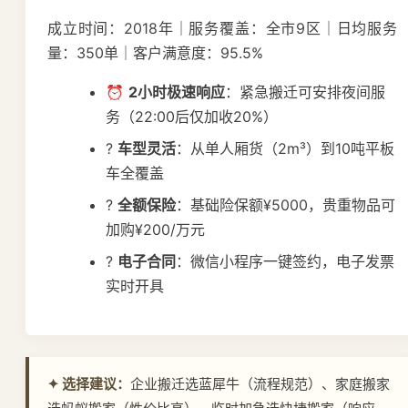
成立时间：2018年｜服务覆盖：全市9区｜日均服务
量：350单｜客户满意度：95.5%
⏰
2小时极速响应
：紧急搬迁可安排夜间服
务（22:00后仅加收20%）
?
车型灵活
：从单人厢货（2m³）到10吨平板
车全覆盖
?️
全额保险
：基础险保额¥5000，贵重物品可
加购¥200/万元
?
电子合同
：微信小程序一键签约，电子发票
实时开具
✦ 选择建议：
企业搬迁选蓝犀牛（流程规范）、家庭搬家