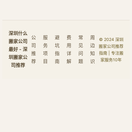
深圳什么
公
服
避
费
常
周
© 2024 深圳
搬家公司
司
务
坑
用
见
边
搬家公司推荐
最好 - 深
推
项
指
详
问
知
指南 | 专注搬
圳搬家公
家服务10年
荐
目
南
解
题
识
司推荐