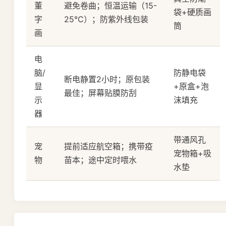
董
避免卷曲；恒温运输（15-
袋+硬质画
字
25℃）；防紫外线包装
筒
画
电
脑/
防静电袋
断电静置2小时；原包装
显
+原盒+泡
最佳；屏幕贴膜防刮
示
沫填充
器
带通风孔
宠
提前适应航空箱；携带疫
宠物箱+吸
物
苗本；途中定时喂水
水垫