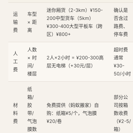
迷你厢货（2-3km）¥150-
确认是
运
车型
200中型货车（5km）
否含过
输
× 距
¥300-400大型平板车（跨
路费、
费
离
区）¥800+
停车费
人数
超时费
人
× 时
2人×2小时 = ¥200-300高
通常
工
间/
层无电梯（+30元/层）
¥30-
费
楼层
50/小时
纸
箱/
部分公
材
胶
免费提供（蚂蚁搬家）自
司按箱
料
带/
购：纸箱¥5/个，气泡膜
数收费
费
气泡
¥20/卷
（¥2-5/
膜数
箱）