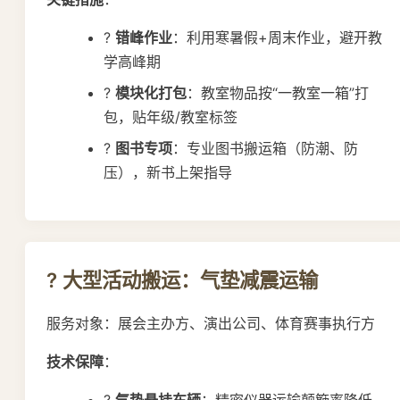
?
错峰作业
：利用寒暑假+周末作业，避开教
学高峰期
?
模块化打包
：教室物品按“一教室一箱”打
包，贴年级/教室标签
?
图书专项
：专业图书搬运箱（防潮、防
压），新书上架指导
? 大型活动搬运：气垫减震运输
服务对象：展会主办方、演出公司、体育赛事执行方
技术保障
：
?️
气垫悬挂车辆
：精密仪器运输颠簸率降低