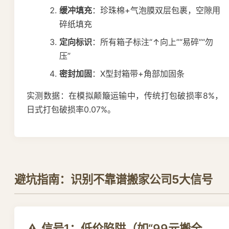
缓冲填充
：珍珠棉+气泡膜双层包裹，空隙用
碎纸填充
定向标识
：所有箱子标注“↑向上”“易碎”“勿
压”
密封加固
：X型封箱带+角部加固条
实测数据：在模拟颠簸运输中，传统打包破损率8%，
日式打包破损率0.07%。
避坑指南：识别不靠谱搬家公司5大信号
⚠️ 信号1：低价陷阱（如“99元搬全