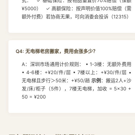
式： ✓ 基础保险：按物品重置价70%赔偿（保额
¥5000） ✓ 高额保险：按声明价值100%赔偿（需
额外付费）若协商无果，可向消委会投诉（12315）
Q4: 无电梯老房搬家，费用会涨多少？
A：深圳市场通用计价规则： • 1-3楼：无额外费用
• 4-6楼：+¥20/件/层 • 7楼以上：+¥30/件/层 •
无电梯且步行＞50米：+¥50/趟
示例
：搬运2人+沙
发/床/柜子（5件），7楼无电梯，加收 = 5×30 +
50 = ¥200