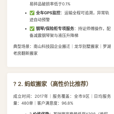
易碎品破损率低于0.1%
✅
全车GPS监控
：运输全程可追溯，异常轨
迹自动预警
✅
钢琴/保险柜专项服务
：持证师傅操作，配
备减震钢琴架与液压升降梯
典型场景：南山科技园企业搬迁｜龙华别墅搬家｜罗湖
老房翻新搬家
? 2. 蚂蚁搬家（高性价比推荐）
成立时间：2017年｜服务覆盖：全市9区｜日均服务
量：480单｜客户满意度：96.8%
?
价格优势
：基础搬家套餐低至¥398（单程