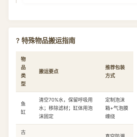
? 特殊物品搬运指南
物
品
推荐包装
搬运要点
类
方式
型
清空70%水，保留呼吸用
定制泡沫
鱼
水；移除滤材；缸体用泡
箱+气泡膜
缸
沫固定
缠绕
古
真空防潮